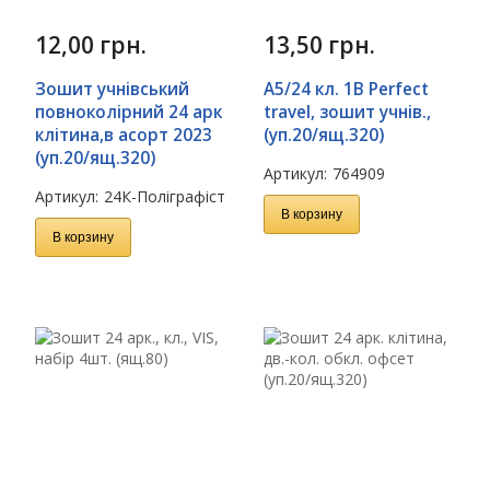
12,00
грн.
13,50
грн.
Зошит учнівський
А5/24 кл. 1В Perfect
повноколірний 24 арк
travel, зошит учнів.,
клітина,в асорт 2023
(уп.20/ящ.320)
(уп.20/ящ.320)
Артикул:
764909
Артикул:
24К-Поліграфіст
В корзину
В корзину