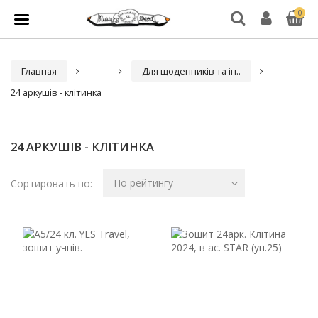
0
Главная
Для щоденників та ін..
24 аркушів - клітинка
24 АРКУШІВ - КЛІТИНКА
По рейтингу
Сортировать по: