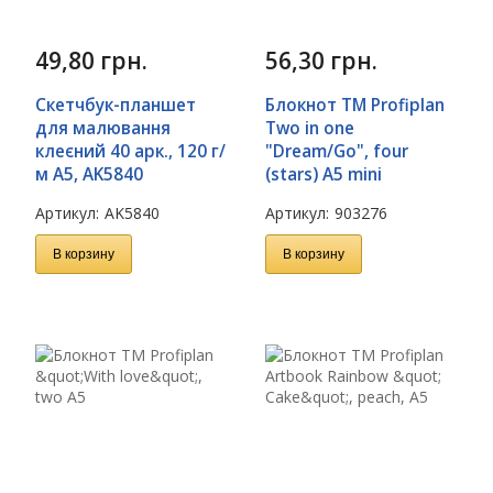
49,80
грн.
56,30
грн.
Скетчбук-планшет
Блокнот TM Profiplan
для малювання
Two in one
клеєний 40 арк., 120 г/
"Dream/Go", four
м A5, AK5840
(stars) A5 mini
Артикул:
AK5840
Артикул:
903276
В корзину
В корзину