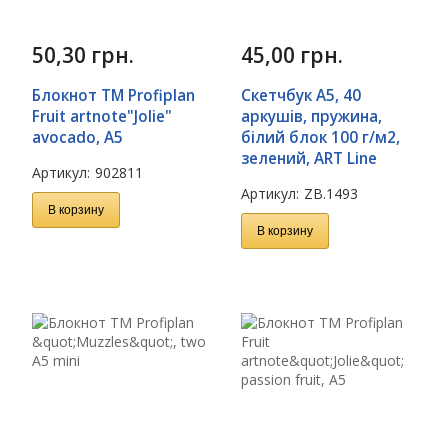
50,30
грн.
45,00
грн.
Блокнот TM Profiplan
Скетчбук А5, 40
Fruit artnote"Jolie"
аркушів, пружина,
avocado, A5
білий блок 100 г/м2,
зелений, ART Line
Артикул:
902811
Артикул:
ZB.1493
В корзину
В корзину