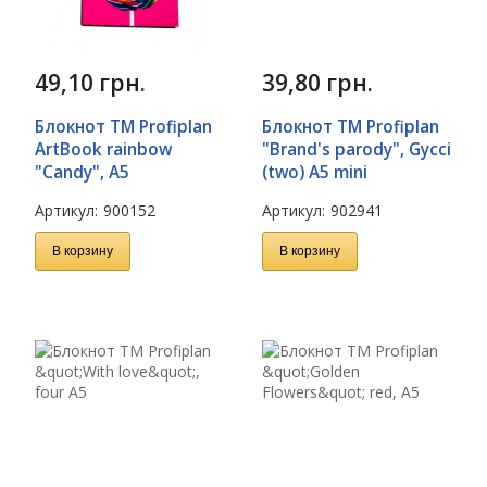
49,10
грн.
39,80
грн.
Блокнот TM Profiplan
Блокнот TM Profiplan
ArtBook rainbow
"Brand's parody", Gycci
"Candy", А5
(two) A5 mini
Артикул:
900152
Артикул:
902941
В корзину
В корзину