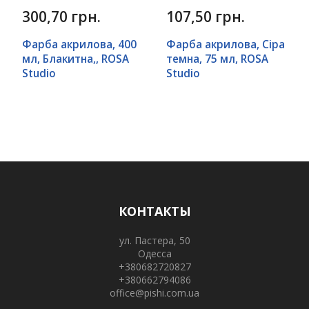
300,70 грн.
107,50 грн.
Фарба акрилова, 400
Фарба акрилова, Сіра
мл, Блакитна,, ROSA
темна, 75 мл, ROSA
Studio
Studio
КОНТАКТЫ
ул. Пастера, 50
Одесса
+380682720827
+380662794086
office@pishi.com.ua