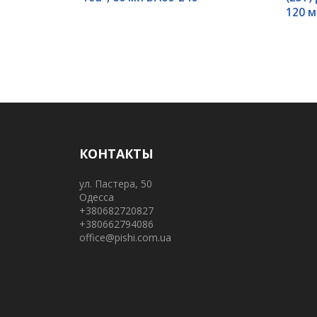
120 м
КОНТАКТЫ
ул. Пастера, 50
Одесса
+380682720827
+380662794086
office@pishi.com.ua