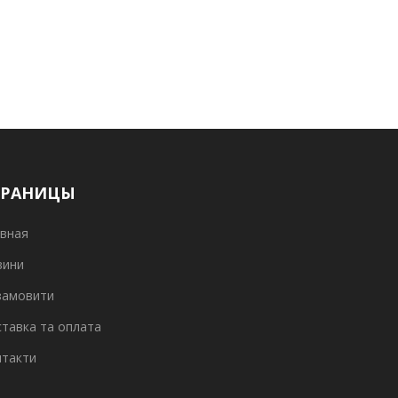
ТРАНИЦЫ
вная
вини
замовити
тавка та оплата
нтакти