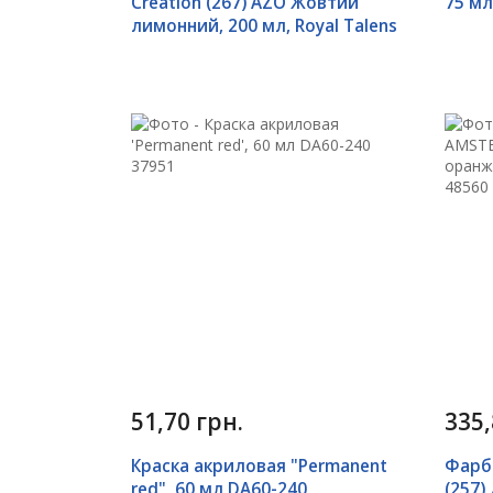
Creation (267) AZO Жовтий
75 мл
лимонний, 200 мл, Royal Talens
51,70 грн.
335,
Краска акриловая "Permanent
Фарб
red", 60 мл DA60-240
(257)