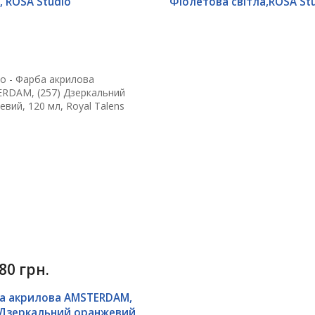
, ROSA Studio
Фіолетова світла,ROSA St
80 грн.
а акрилова AMSTERDAM,
 Дзеркальний оранжевий,