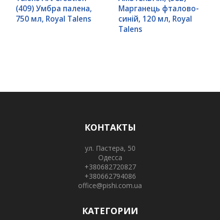
(409) Умбра палена,
Марганець фталово-
750 мл, Royal Talens
синій, 120 мл, Royal
Talens
КОНТАКТЫ
ул. Пастера, 50
Одесса
+380682720827
+380662794086
office@pishi.com.ua
КАТЕГОРИИ