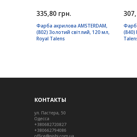
335,80 грн.
307,
Фарба акрилова AMSTERDAM,
Фарб
(802) Золотий світлий, 120 мл,
(840)
Royal Talens
Talen
КОНТАКТЫ
ул. Пастера, 50
Одесса
+380682720827
+380662794086
office@pishi.com.ua