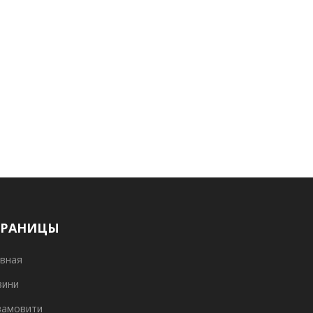
ТРАНИЦЫ
вная
вини
замовити