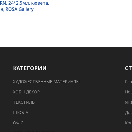
N, 24*2,5мл, кювета,
н, ROSA Gallery
КАТЕГОРИИ
С
ХУДОЖЕСТВЕННЫЕ МАТЕРИАЛЫ
Гла
ХОБІ І ДЕКОР
Но
ТЕКСТИЛЬ
Як 
ШКОЛА
Дос
ОФІС
Ко