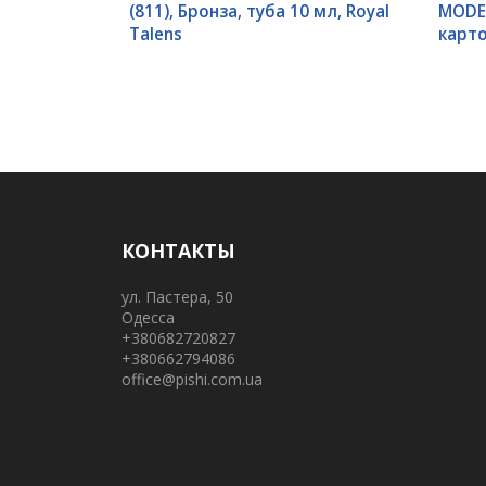
(811), Бронза, туба 10 мл, Royal
MODER
Talens
карто
КОНТАКТЫ
ул. Пастера, 50
Одесса
+380682720827
+380662794086
office@pishi.com.ua