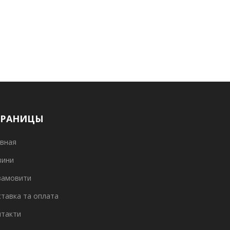
ТРАНИЦЫ
вная
вини
замовити
тавка та оплата
нтакти