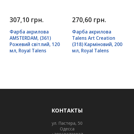
307,10 грн.
270,60 грн.
Фарба акрилова
Фарба акрилова
AMSTERDAM, (361)
Talens Art Creation
Рожевий світлий, 120
(318) Карміновий, 200
мл, Royal Talens
мл, Royal Talens
КОНТАКТЫ
ул. Пастера, 50
Одесса