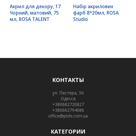
Акрил для декору, 17
Набір акрилових
Чорний, матовий, 75
фарб 8*20мл, ROSA
мл, ROSA TALENT
Studio
КОНТАКТЫ
ул. Пастера, 50
Одесса
+380682720827
+380662794086
office@pishi.com.ua
КАТЕГОРИИ