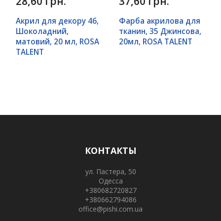
28,60 грн.
37,60 грн.
Акрил для декору 46,
Фарба акрилова для
Шоколадний,
тканин, 35 Джинсова,
матовий, 20 мл, ROSA
20мл, ROSA TALENT
TALENT
КОНТАКТЫ
ул. Пастера, 50
Одесса
+380682720827
+380662794086
office@pishi.com.ua