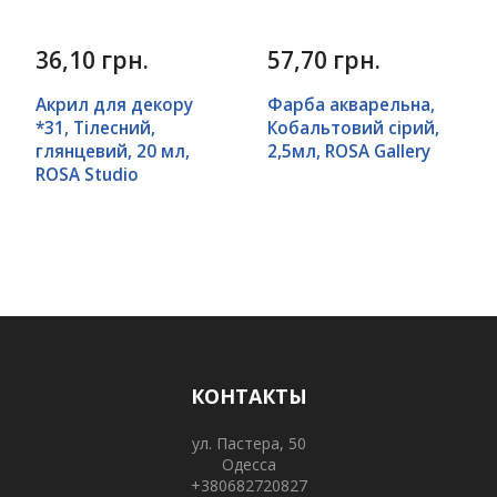
36,10 грн.
57,70 грн.
Акрил для декору
Фарба акварельна,
*31, Тілесний,
Кобальтовий сірий,
глянцевий, 20 мл,
2,5мл, ROSA Gallery
ROSA Studio
КОНТАКТЫ
ул. Пастера, 50
Одесса
+380682720827