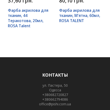
37,60 грн.
80,10 грн.
Фарба акрилова для
Фарба акрилова для
тканин, 44
тканин, М'ятна, 60мл,
Теракотова, 20мл,
ROSA TALENT
ROSA Talent
КОНТАКТЫ
ул. Пастера, 50
Одесса
+380682720827
+380662794086
office@pishi.com.ua