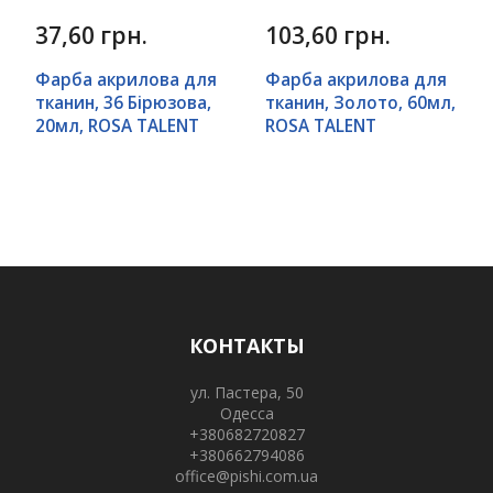
37,60 грн.
103,60 грн.
Фарба акрилова для
Фарба акрилова для
тканин, 36 Бірюзова,
тканин, Золото, 60мл,
20мл, ROSA TALENT
ROSA TALENT
КОНТАКТЫ
ул. Пастера, 50
Одесса
+380682720827
+380662794086
office@pishi.com.ua