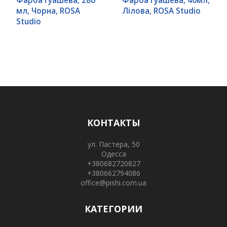
Фарба гуашева, 280
Фарба гуашева, 40мл,
мл, Чорна, ROSA
Лілова, ROSA Studio
Studio
КОНТАКТЫ
ул. Пастера, 50
Одесса
+380682720827
+380662794086
office@pishi.com.ua
КАТЕГОРИИ