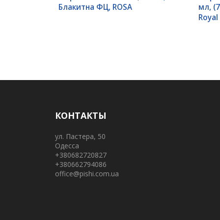
Блакитна ФЦ, ROSA
мл, (
Royal
КОНТАКТЫ
ул. Пастера, 50
Одесса
+380682720827
+380662794086
office@pishi.com.ua