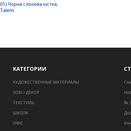
701) Чорна слонова кістка,
 Talens
КАТЕГОРИИ
С
ХУДОЖЕСТВЕННЫЕ МАТЕРИАЛЫ
Гла
ХОБІ І ДЕКОР
Но
ТЕКСТИЛЬ
Як 
ШКОЛА
Дос
ОФІС
Ко