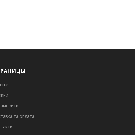
ТРАНИЦЫ
вная
вини
замовити
тавка та оплата
нтакти