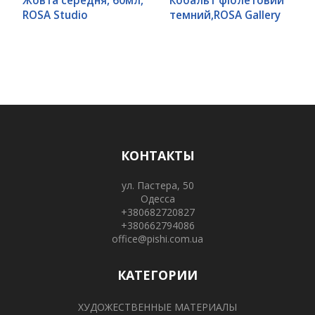
Жовта середня, 60мл,
Кобальт фіолетовий
ROSA Studio
темний,ROSA Gallery
КОНТАКТЫ
ул. Пастера, 50
Одесса
+380682720827
+380662794086
office@pishi.com.ua
КАТЕГОРИИ
ХУДОЖЕСТВЕННЫЕ МАТЕРИАЛЫ