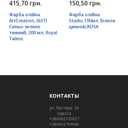
415,70 грн.
150,50 грн.
Фарба олійна
Фарба олійна
ArtCreation, (637)
Studio,100мл, Білила
Синьо-зелено
цинкові,ROSA
темний, 200 мл, Royal
Talens
КОНТАКТЫ
ул. Пастера, 50
Одесса
+380682720827
+380662794086