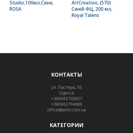
Studio,100мл,Синя,
ArtCreation, (570)
ROSA
Синій ФЦ, 200 мл,
Royal Talens
КОНТАКТЫ
ул. Пастера, 50
Одесса
+380682720827
+380662794086
office@pishi.com.ua
КАТЕГОРИИ