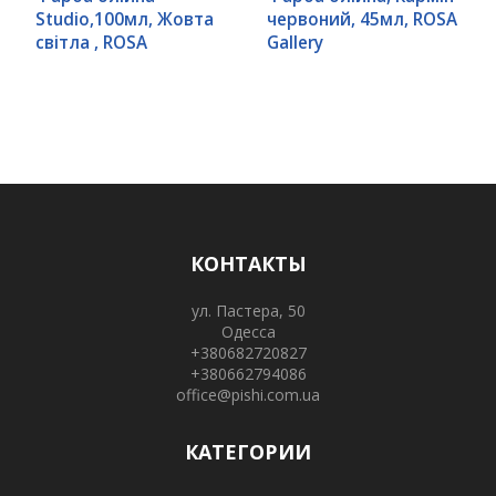
Studio,100мл, Жовта
червоний, 45мл, ROSA
світла , ROSA
Gallery
КОНТАКТЫ
ул. Пастера, 50
Одесса
+380682720827
+380662794086
office@pishi.com.ua
КАТЕГОРИИ