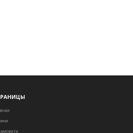
ТРАНИЦЫ
вная
вини
замовити