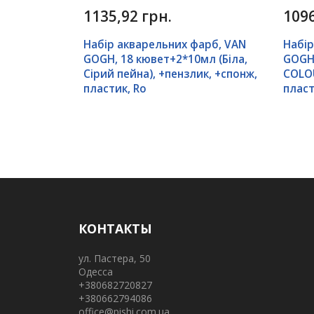
1135,92 грн.
1096
Набір акварельних фарб, VAN
Набір
GOGH, 18 кювет+2*10мл (Біла,
GOGH
Сірий пейна), +пензлик, +спонж,
COLOU
пластик, Ro
пласт
КОНТАКТЫ
ул. Пастера, 50
Одесса
+380682720827
+380662794086
office@pishi.com.ua