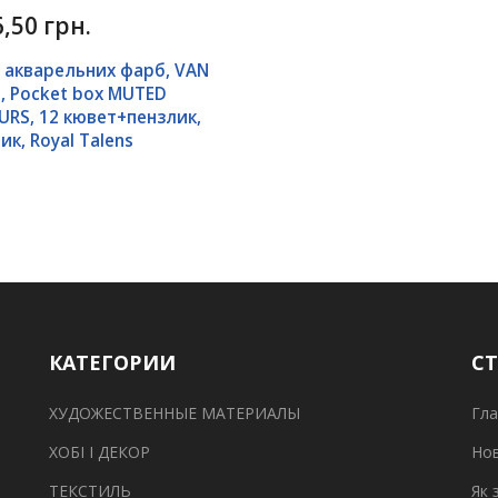
,50 грн.
 акварельних фарб, VAN
, Pocket box MUTED
RS, 12 кювет+пензлик,
ик, Royal Talens
КАТЕГОРИИ
С
ХУДОЖЕСТВЕННЫЕ МАТЕРИАЛЫ
Гла
ХОБІ І ДЕКОР
Но
ТЕКСТИЛЬ
Як 