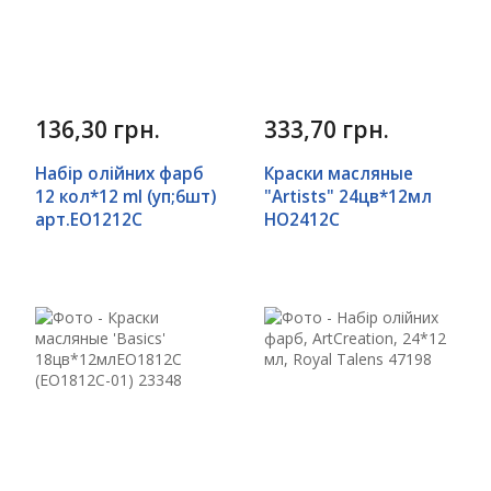
136,30 грн.
333,70 грн.
Набір олійних фарб
Краски масляные
12 кол*12 ml (уп;6шт)
"Artists" 24цв*12мл
арт.EO1212C
HO2412C