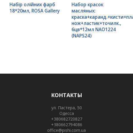
Набір олійних фарб
Набор красок
18*20мл, ROSA Gallery
масляных:
краска+каранд.+кисти+пл
нож+ластик+точилк.,
6цв*12мл NAO1224
(NAPS24)
КОНТАКТЫ
ул. Пастера, 50
Одесса
+380682720827
+380662794086
office@pishi.com.ua