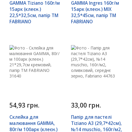
GAMMA Tiziano 160г/м
GAMMA Ingres 160г/м
15арк (клеєн.)
15арк (клеєн.) MIX
22,5*32,5см, папір ТМ
32,5*45см, папір ТМ
FABRIANO
FABRIANO
54,93 грн.
33,00 грн.
Склейка для
Папір для пастелі
малювання GAMMA,
Tiziano A3 (29,7*42см),
80г/м 100арк (клеєн.)
№14 muschio, 160г/м2,