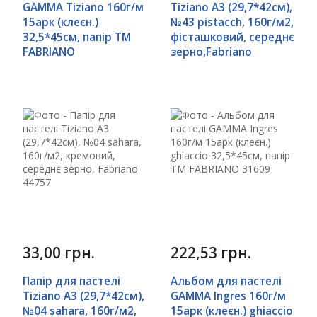
GAMMA Tiziano 160г/м
Tiziano A3 (29,7*42см),
15арк (клеєн.)
№43 pistacch, 160г/м2,
32,5*45см, папір ТМ
фісташковий, середнє
FABRIANO
зерно,Fabriano
33,00 грн.
222,53 грн.
Папір для пастелі
Альбом для пастелі
Tiziano A3 (29,7*42см),
GAMMA Ingres 160г/м
№04 sahara, 160г/м2,
15арк (клеєн.) ghiaccio