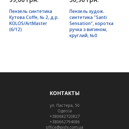
Пензель синтетика
Пензель худож.
Кутова Сoffe, № 2, д.р.
синтетика "Santi
KOLOS/ArtMaster
Sensation", коротка
(6/12)
ручка з вигином,
круглий, №0
КОНТАКТЫ
ул. Пастера, 50
Одесса
+380682720827
+380662794086
office@pishi.com.ua