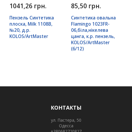
1041,26 грн.
85,50 грн.
Пензель Синтетика
Синтетика овальна
плоска, Milk 1108B,
Flamingo 1023FR-
№20, д.р.
06,біла,нікелева
KOLOS/ArtMaster
цанга, к.р. пензель,
KOLOS/ArtMaster
(6/12)
КОНТАКТЫ
ул. Пастера, 50
Одесса
+380682720827