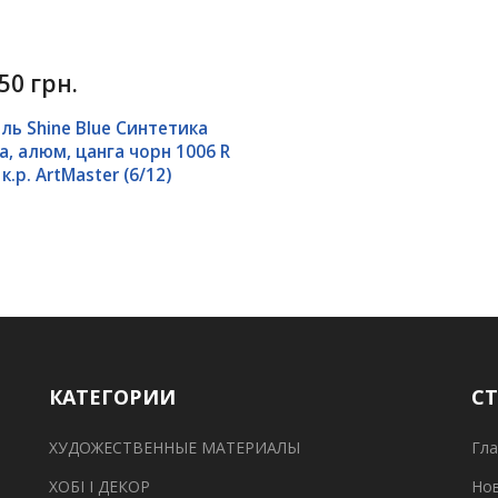
50 грн.
ль Shine Blue Синтетика
а, алюм, цанга чорн 1006 R
к.р. ArtMaster (6/12)
КАТЕГОРИИ
С
ХУДОЖЕСТВЕННЫЕ МАТЕРИАЛЫ
Гла
ХОБІ І ДЕКОР
Но