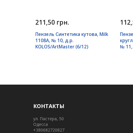
211,50 грн.
112,
Пензель Синтетика кутова, Milk
Пензе
1108A, № 10, д.р.
кругл
KOLOS/ArtMaster (6/12)
№ 11, 
КОНТАКТЫ
ул. Пастера, 50
Одесса
+380682720827