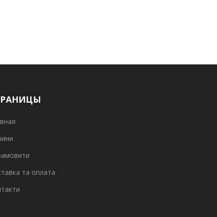
ТРАНИЦЫ
вная
вини
замовити
тавка та оплата
нтакти