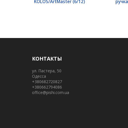
KOLOS/ArtMaster (6/12)
ручка
КОНТАКТЫ
ул. Пастера, 50
Одесса
+380682720827
+380662794086
office@pishi.com.ua