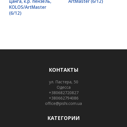
цанга, к.р. пензель,
ArtMaster (6/12)
KOLOS/ArtMaster
(6/12)
КОНТАКТЫ
ул. Пастера, 50
Одесса
+380682720827
+380662794086
office@pishi.com.ua
КАТЕГОРИИ