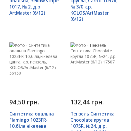
овальна, Yellow stripe
кругла, Carrot 1097R,
1017, № 2, д.р.
№ 3/0 к.р.
ArtMaster (6/12)
KOLOS/ArtMaster
(6/12)
94,50 грн.
132,44 грн.
Синтетика овальна
Пензель Синтетика
Flamingo 1023FR-
Chocolate кругла
10,біла,нікелева
1075R, №24, д.р.