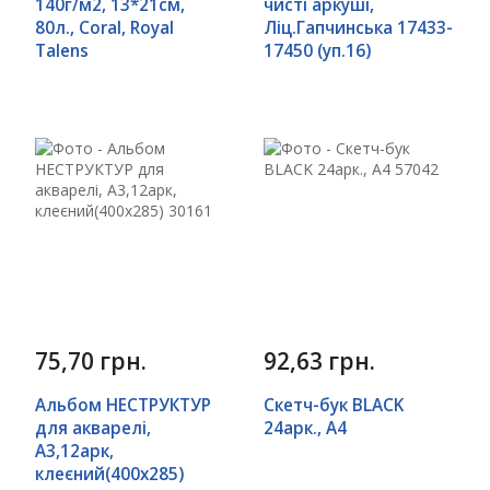
140г/м2, 13*21см,
чисті аркуші,
80л., Coral, Royal
Ліц.Гапчинська 17433-
Talens
17450 (уп.16)
75,70 грн.
92,63 грн.
Альбом НЕСТРУКТУР
Скетч-бук BLACK
для акварелі,
24арк., А4
А3,12арк,
клеєний(400х285)