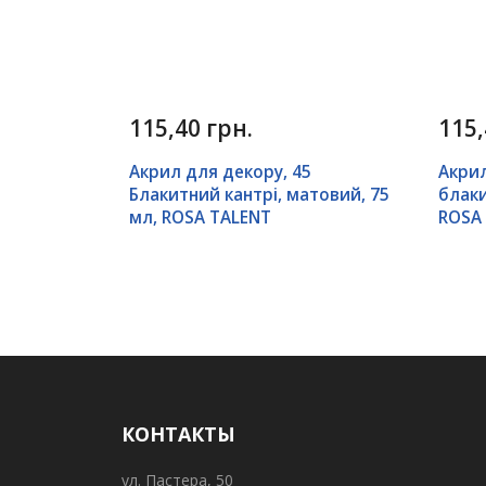
115,40 грн.
115,
Акрил для декору, 45
Акрил
Блакитний кантрі, матовий, 75
блаки
мл, ROSA TALENT
ROSA
КОНТАКТЫ
ул. Пастера, 50