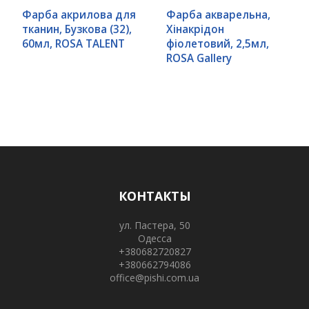
Фарба акрилова для
Фарба акварельна,
тканин, Бузкова (32),
Хінакрідон
60мл, ROSA TALENT
фіолетовий, 2,5мл,
ROSA Gallery
КОНТАКТЫ
ул. Пастера, 50
Одесса
+380682720827
+380662794086
office@pishi.com.ua