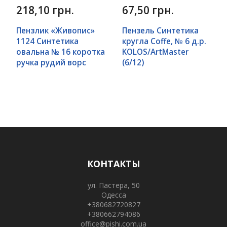
218,10 грн.
67,50 грн.
Пензлик «Живопис»
Пензель Синтетика
1124 Синтетика
кругла Сoffe, № 6 д.р.
овальна № 16 коротка
KOLOS/ArtMaster
ручка рудий ворс
(6/12)
КОНТАКТЫ
ул. Пастера, 50
Одесса
+380682720827
+380662794086
office@pishi.com.ua